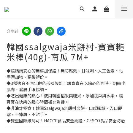
分享到
韓國ssalgwaja米餅村-寶寶糙
米棒(40g)-南瓜 7M+
◆讓媽媽安心的無添加保證！無防腐劑、甘味劑、人工色素、化
學添加物、精製鹽份。
◆3種適合不同年齡的形狀設計！讓寶寶在吃點心的同時，訓練小
肌肉、發展手眼協調。
◆吃出健康的點心！使用韓國稻米與糙米，添加蔬菜與水果，讓
寶寶在快樂的點心時間補充營養。
◆非油炸零食！韓國Ssalgwaja米餅村米餅，口感膨鬆、入口即
溶，不掉屑、不沾手。
◆雙重國際級認可！HACCP食品安全認證、CESCO食品安全防治