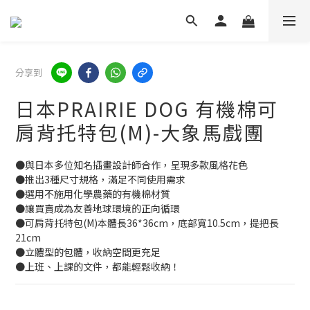
分享到
日本PRAIRIE DOG 有機棉可
肩背托特包(M)-大象馬戲團
●與日本多位知名插畫設計師合作，呈現多款風格花色
●推出3種尺寸規格，滿足不同使用需求
●選用不施用化學農藥的有機棉材質
●讓買賣成為友善地球環境的正向循環
●可肩背托特包(M)本體長36*36cm，底部寬10.5cm，提把長
21cm
●立體型的包體，收納空間更充足
●上班、上課的文件，都能輕鬆收納！