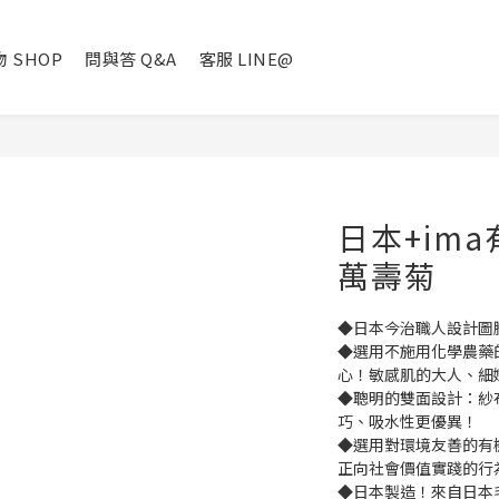
 SHOP
問與答 Q&A
客服 LINE@
日本+im
萬壽菊
◆日本今治職人設計圖
◆選用不施用化學農藥
心！敏感肌的大人、細
◆聰明的雙面設計：紗
巧、吸水性更優異！
◆選用對環境友善的有
正向社會價值實踐的行
◆日本製造！來自日本