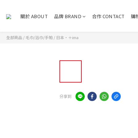
關於 ABOUT
品牌 BRAND
合作 CONTACT
購物
全部商品
/
毛巾/浴巾/手帕
/
日本・＋ima
分享到