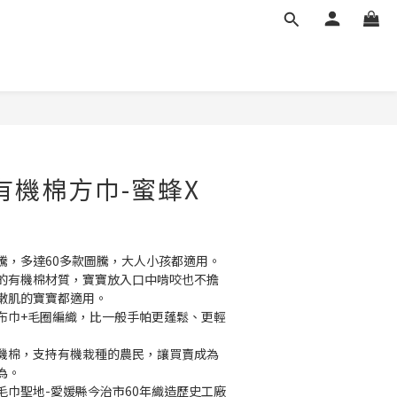
立即購買
a有機棉方巾-蜜蜂X
騰，多達60多款圖騰，大人小孩都適用。
的有機棉材質，寶寶放入口中啃咬也不擔
嫩肌的寶寶都適用。
布巾+毛圈編織，比一般手帕更蓬鬆、更輕
機棉，支持有機栽種的農民，讓買賣成為
為。
毛巾聖地-愛媛縣今治市60年織造歷史工廠