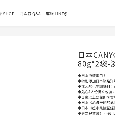
 SHOP
問與答 Q&A
客服 LINE@
日本CAN
80g*2
◆日本原裝進口！
◆特別添加日本淡路洋
◆無添加化學調味料！
◆貼心1人份獨立包裝
◆１歲以上幼兒即可食
◆日本《給孩子們的危
◆日本《超市最強聖經
◆專為兒童設計，使用