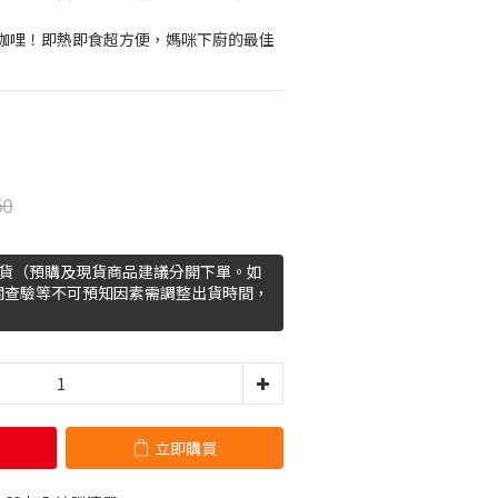
咖哩！即熱即食超方便，媽咪下廚的最佳
50
出貨（預購及現貨商品建議分開下單。如
關查驗等不可預知因素需調整出貨時間，
）
立即購買