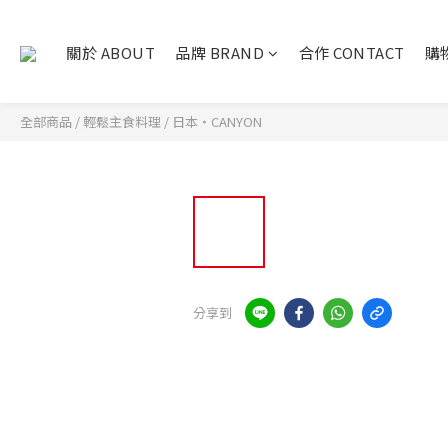
關於 ABOUT
品牌 BRAND
合作 CONTACT
購物
全部商品
/
輕鬆主食料理
/
日本・CANYON
分享到