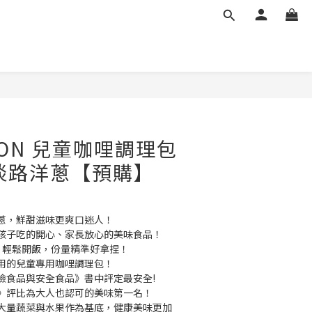
立即購買
YON 兒童咖哩調理包
袋-淡路洋蔥【預購】
蔥，鮮甜滋味更爽口迷人！
孩子吃的開心、家長放心的美味食品！
，輕鬆開飯，份量精準好拿捏！
用的兒童專用咖哩調理包！
險食品與安全食品》書中評定最安全!
》評比為大人也認可的美味第一名！
大量蔬菜與水果作為基底，健康美味更加