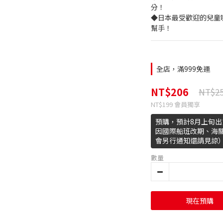
分！
◆日本最受歡迎的兒童
幫手！
全店，滿999免運
NT$206
NT$2
NT$199
會員獨享
預購，預計8月上旬
因國際船班改期、海
會另行通知還請見諒
數量
現在預購