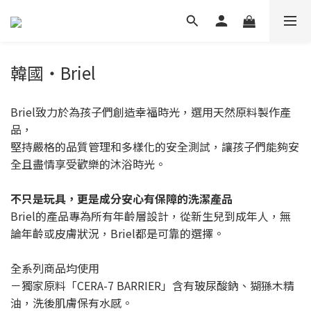
韓國・Briel
Briel致力於為孩子們創造幸福時光，選用天然原料製作產
品，
堅持嚴格的品質管理和多樣化的安全測試，讓孩子們能夠安
全且盡情享受歡樂的沐浴時光。
不只是玩具，更是成分安心有保障的洗潔產品
Briel的產品專為所有年齡層設計，從新生兒到成年人，無
論年齡或皮膚狀況，Briel都是可靠的選擇。
全系列商品均使用
－獨家原料「CERA-7 BARRIER」含有玻尿酸鈉、猢猻木精
油，洗後肌膚保有水感。